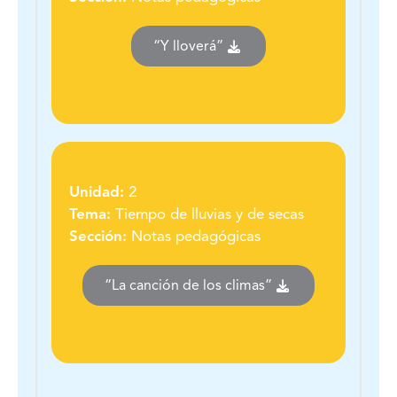
“Y lloverá”
Unidad:
2
Tema:
Tiempo de lluvias y de secas
Sección:
Notas pedagógicas
“La canción de los climas”