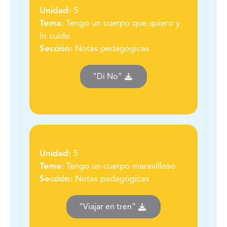
Unidad:
5
Tema:
Tengo un cuerpo que quiero y
lo cuido
Sección:
Notas pedagógicas
"Di No"
Unidad:
5
Tema:
Tengo un cuerpo maravilloso
Sección:
Notas pedagógicas
“Viajar en tren”