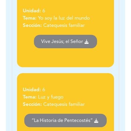
Unidad:
6
Tema:
Yo soy la luz del mundo
Sección:
Catequesis familiar
Vive Jesús; el Señor
Unidad:
6
Tema:
Luz y fuego
Sección:
Catequesis familiar
“La Historia de Pentecostés”