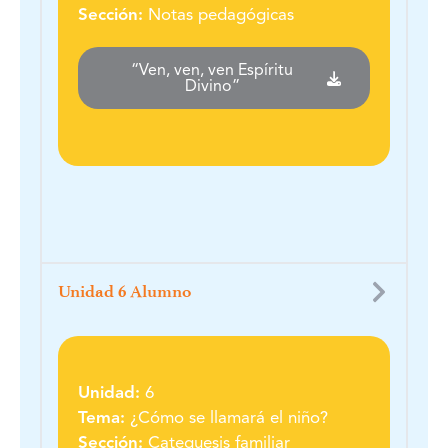
Sección:
Notas pedagógicas
“Ven, ven, ven Espíritu
Divino”
Unidad 6 Alumno
Unidad:
6
Tema:
¿Cómo se llamará el niño?
Sección:
Catequesis familiar