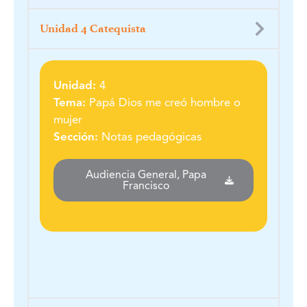
Unidad 4 Catequista
Unidad:
4
Tema:
Papá Dios me creó hombre o
mujer
Sección:
Notas pedagógicas
Audiencia General, Papa
Francisco