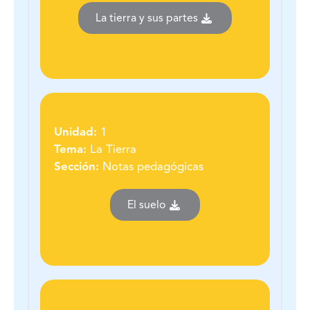
La tierra y sus partes
Unidad:
1
Tema:
La Tierra
Sección:
Notas pedagógicas
El suelo