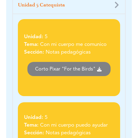
Unidad 5 Catequista
Unidad:
5
Tema:
Con mi cuerpo me comunico
Sección:
Notas pedagógicas
Corto Pixar "For the Birds"
Unidad:
5
Tema:
Con mi cuerpo puedo ayudar
Sección:
Notas pedagógicas