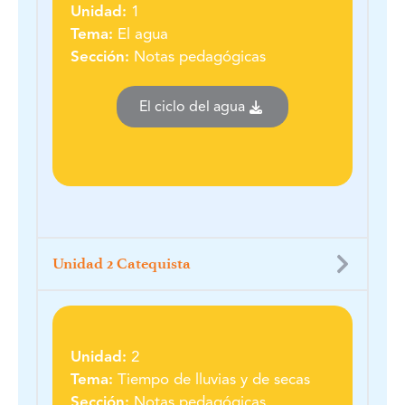
Unidad:
1
Tema:
El agua
Sección:
Notas pedagógicas
El ciclo del agua
Unidad 2 Catequista
Unidad:
2
Tema:
Tiempo de lluvias y de secas
Sección:
Notas pedagógicas