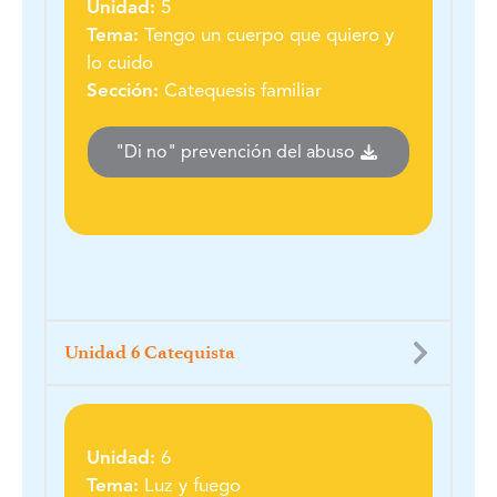
Unidad:
5
Tema:
Tengo un cuerpo que quiero y
lo cuido
Sección:
Catequesis familiar
"Di no" prevención del abuso
Unidad 6 Catequista
Unidad:
6
Tema:
Luz y fuego