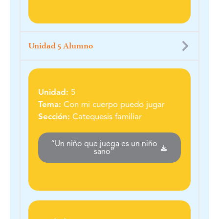
Unidad 5 Alumno
Unidad:
5
Tema:
Con mi cuerpo puedo jugar
Sección:
Catequesis familiar
“Un niño que juega es un niño
sano”