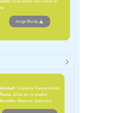
cción:
Para saber más sobre el
ma
Jorge Bucay
Unidad:
Cristiana Trascendente
Tema:
¡Dios es mi padre!
Sección:
Material didáctico