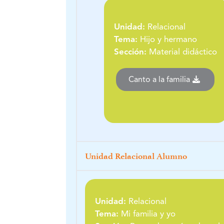
Unidad:
Relacional
Tema:
Hijo y hermano
Sección:
Material didáctico
Canto a la familia
Unidad Relacional Alumno
Unidad:
Relacional
Tema:
Mi familia y yo