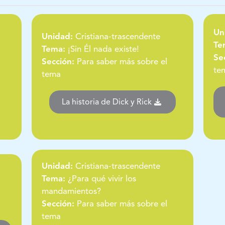
Un
Unidad:
Cristiana-trascendente
Te
Tema:
¡Sin Él nada existe!
Se
Sección:
Para saber más sobre el
te
tema
La historia de Dick y Rick
Unidad:
Cristiana-trascendente
Tema:
¿Para qué vivir los
mandamientos?
Sección:
Para saber más sobre el
tema