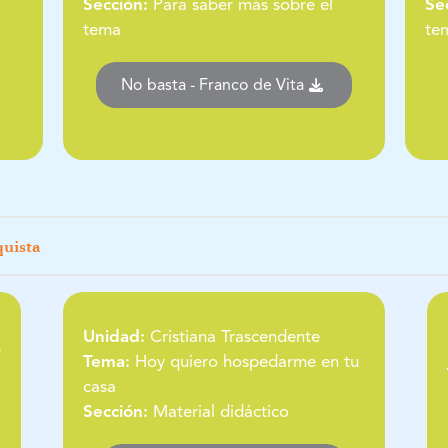
Sección:
Para saber más sobre el
Se
tema
te
No basta - Franco de Vita
quista
Unidad:
Cristiana Trascendente
e
Tema:
Hoy quiero hospedarme en tu
casa
Sección:
Material didáctico