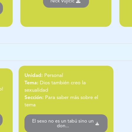
Nick Vujicic
Unidad:
Personal
Tema:
Dios también creo la
o!
sexualidad
Sección:
Para saber más sobre el
tema
El sexo no es un tabú sino un
don...