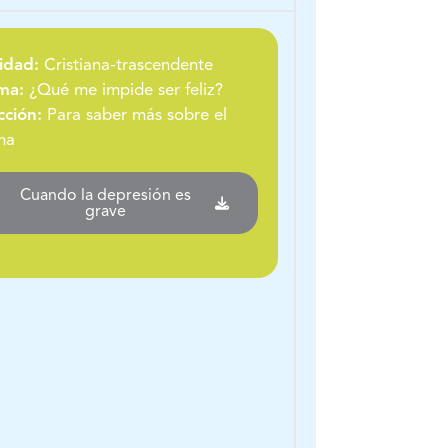
idad:
Cristiana-trascendente
ma:
¿Qué me impide ser feliz?
cción:
Para saber más sobre el
ma
Cuando la depresión es
grave