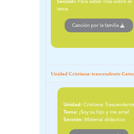
Sección:
Para saber más sobre el
tema
Canción por la familia
Unidad Cristiana-trascendente Cate
Unidad:
Cristiana Trascendent
Tema:
¡Soy su hijo y me ama!
Sección:
Material didáctico