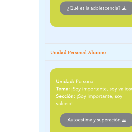
¿Qué es la adolescencia?
Unidad Personal Alumno
Unidad:
Personal
Tema:
¡Soy importante, soy valios
Sección:
¡Soy importante, soy
valioso!
Autoestima y superación