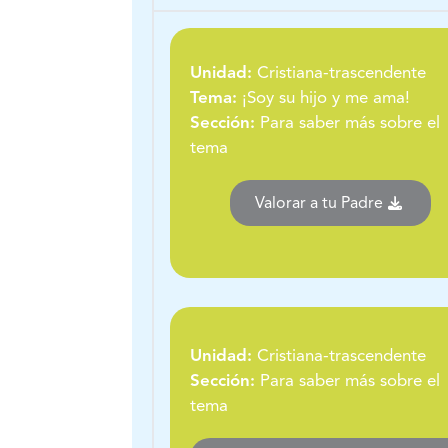
Unidad:
Cristiana-trascendente
Tema:
¡Soy su hijo y me ama!
Sección:
Para saber más sobre el
tema
Valorar a tu Padre
Unidad:
Cristiana-trascendente
Sección:
Para saber más sobre el
tema