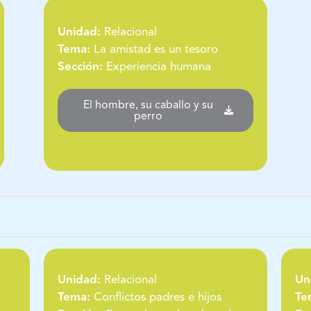
Unidad:
Relacional
Tema:
La amistad es un tesoro
Sección:
Experiencia humana
El hombre, su caballo y su
perro
Unidad:
Relacional
Un
Tema:
Conflictos padres e hijos
Te