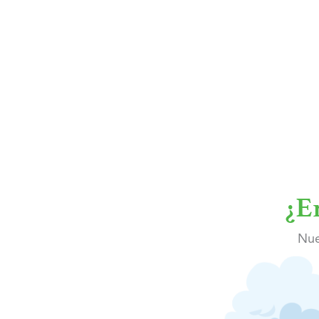
¿E
Nue