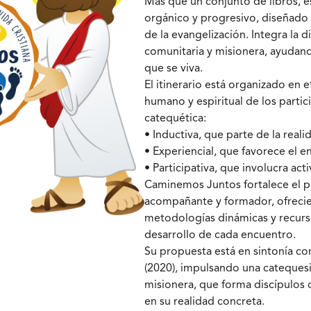
Más que un conjunto de libros, e
orgánico y progresivo, diseñado 
de la evangelización. Integra la di
comunitaria y misionera, ayudand
que se viva.
El itinerario está organizado en 
humano y espiritual de los parti
catequética:
• Inductiva, que parte de la reali
• Experiencial, que favorece el 
• Participativa, que involucra ac
Caminemos Juntos fortalece el p
acompañante y formador, ofrecie
metodologías dinámicas y recursos
desarrollo de cada encuentro.
Su propuesta está en sintonía con
(2020), impulsando una catequesi
misionera, que forma discípulos c
en su realidad concreta.